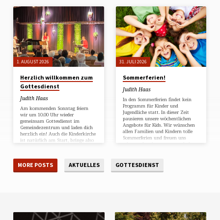
1. AUGUST 2026
31. JULI 2026
Herzlich willkommen zum
Sommerferien!
Gottesdienst
Judith Haas
Judith Haas
In den Sommerferien findet kein
Programm für Kinder und
Am kommenden Sonntag feiern
Jugendliche statt. In dieser Zeit
wir um 10.00 Uhr wieder
pausieren unsere wöchentlichen
gemeinsam Gottesdienst im
Angebote für Kids. Wir wünschen
Gemeindezentrum und laden dich
allen Familien und Kindern tolle
herzlich ein! Auch die Kinderkirche
Sommerferien und freuen uns
ist natürlich am Start, bringe also
schon auf euch, wenn es nach der
gerne auch deine Kids mit. Nach
Sommerpause wieder los geht!
einem kurzen gemeinsamen Teil
im Gottesdienst starten die Kinder
MORE POSTS
AKTUELLES
GOTTESDIENST
in ihr eigenes, altersgerechtes
Programm in verschiedenen
Gruppen. Hast du noch offene
Fragen? Dann findest du weitere
Informationen unter dem
Menüpunkt „Gottesdienst„. Dort
kannst du auch die letzten
Predigten anhören oder auf
unserem YouTube