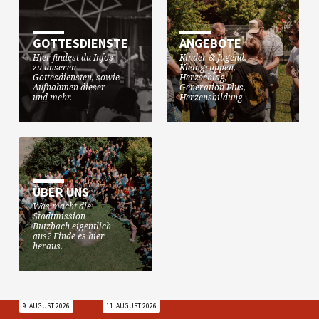
Kanal anschauen. Herzlich
Willkommen!
GOTTESDIENSTE
ANGEBOTE
Hier findest du Infos
Kinder & Jugend,
zu unseren
Kleingruppen,
Gottesdiensten, sowie
Herzschlag,
Aufnahmen dieser
Generation Plus,
und mehr.
Herzensbildung
ÜBER UNS
Was macht die
Stadtmission
Butzbach eigentlich
aus? Finde es hier
heraus.
9. AUGUST 2026
11. AUGUST 2026