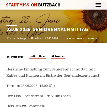
STADTMISSION
BUTZBACH
23.06.2026: SENIORENNACHMITTAG
Start
Beiträge
Aktuelles
23.06.2026:…
KATEGORIEN
MONATE
Judith Haas
Aktuelles
16. JUNI 2026
23.06.2026:
SENIORENNACHMITTAG
Herzliche Einladung zum Seniorennachmittag mit
Kaffee und Kuchen im Bistro des Gemeindezentrums!
Termin: 23.06.2026, 15.00 Uhr
Ort: Elsa-Brandström-Str. 5, Butzbach
Herzlich willkommen!