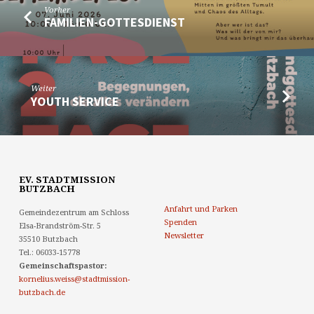
Vorher
FAMILIEN-GOTTESDIENST
Weiter
YOUTH SERVICE
EV. STADTMISSION
BUTZBACH
Anfahrt und Parken
Gemeindezentrum am Schloss
Spenden
Elsa-Brandström-Str. 5
Newsletter
35510 Butzbach
Tel.: 06033-15778
Gemeinschaftspastor:
kornelius.weiss@stadtmission-
butzbach.de