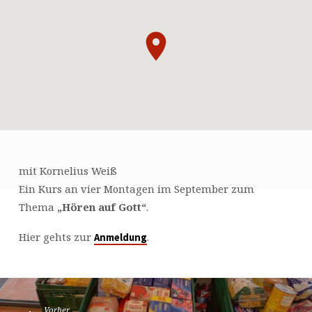
mit Kornelius Weiß
IDENTITÄT
Ein Kurs an vier Montagen im September zum
UND
Thema
„Hören auf Gott“
.
KOMMUNIKATIVE
SPIRITUALITÄT
Hier gehts zur
.
Anmeldung
Vorher