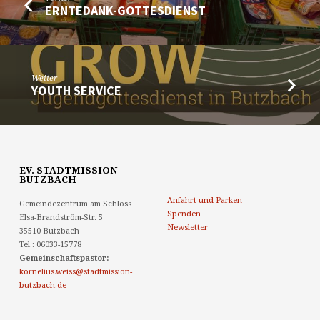
ERNTEDANK-GOTTESDIENST
Weiter
YOUTH SERVICE
EV. STADTMISSION
BUTZBACH
Anfahrt und Parken
Gemeindezentrum am Schloss
Spenden
Elsa-Brandström-Str. 5
Newsletter
35510 Butzbach
Tel.: 06033-15778
Gemeinschaftspastor:
kornelius.weiss@stadtmission-
butzbach.de