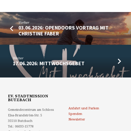
Vorher
03.06.2026: OPENDOORS VORTRAG MIT
CHRISTINE FABER
Weiter
17.06.2026: MITTWOCHSGEBET
EV. STADTMISSION
BUTZBACH
Anfahrt und Parken
Gemeindezentrum am Schloss
Spenden
Elsa-Brandström-Str. 5
Newsletter
35510 Butzbach
Tel.: 06033-15778