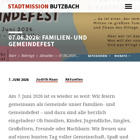
STADTMISSION
BUTZBACH
07.06.2026: FAMILIEN- UND
GEMEINDEFEST
Start
Beiträge
Aktuelles
07.06.2026:…
KATEGORIEN
MONATE
Judith Haas
Aktuelles
7. JUNI 2026
07.06.2026:
FAMILIEN-
Am 7. Juni 2026 ist es wieder so weit: Wir feiern
UND
gemeinsam als Gemeinde unser Familien- und
GEMEINDEFEST
Gemeindefest – und dazu sind alle herzlich
eingeladen! Ob Familien, Kinder, Jugendliche, Singles,
Großeltern, Freunde oder Nachbarn: Wir freuen uns
auf einen bunten Tag voller Gemeinschaft, Spaß und