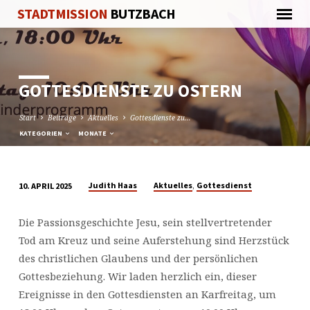
STADTMISSION
BUTZBACH
GOTTESDIENSTE ZU OSTERN
Start
Beiträge
Aktuelles
Gottesdienste zu…
KATEGORIEN
MONATE
,
Judith Haas
Aktuelles
Gottesdienst
10. APRIL 2025
GOTTESDIENSTE
ZU
Die Passionsgeschichte Jesu, sein stellvertretender
OSTERN
Tod am Kreuz und seine Auferstehung sind Herzstück
des christlichen Glaubens und der persönlichen
Gottesbeziehung. Wir laden herzlich ein, dieser
Ereignisse in den Gottesdiensten an Karfreitag, um