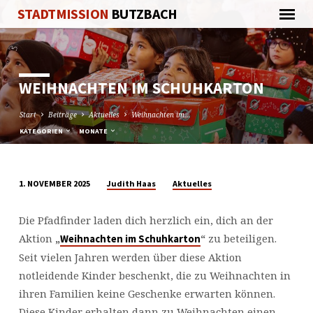
STADTMISSION
BUTZBACH
WEIHNACHTEN IM SCHUHKARTON
Start
Beiträge
Aktuelles
Weihnachten im…
KATEGORIEN
MONATE
Judith Haas
Aktuelles
1. NOVEMBER 2025
WEIHNACHTEN
IM
Die Pfadfinder laden dich herzlich ein, dich an der
SCHUHKARTON
Aktion
„
“
zu beteiligen.
Weihnachten im Schuhkarton
Seit vielen Jahren werden über diese Aktion
notleidende Kinder beschenkt, die zu Weihnachten in
ihren Familien keine Geschenke erwarten können.
Diese Kinder erhalten dann zu Weihnachten einen