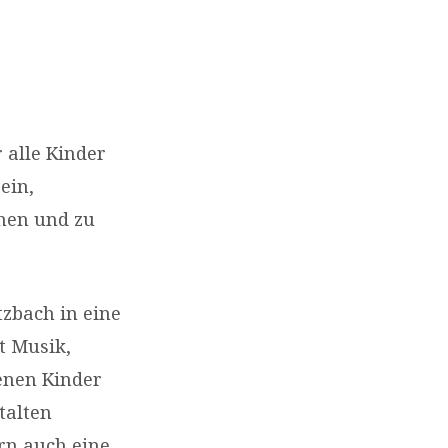
r alle Kinder
ein,
hen und zu
tzbach in eine
t Musik,
enen Kinder
talten
rn auch eine