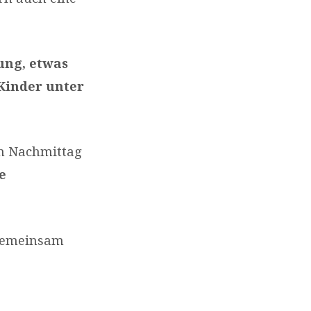
ung, etwas
 Kinder unter
en Nachmittag
e
 gemeinsam