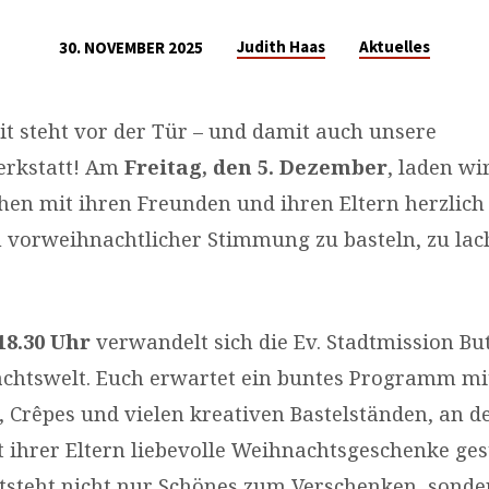
Judith Haas
Aktuelles
30. NOVEMBER 2025
ERKSTATT
it steht vor der Tür – und damit auch unsere
rkstatt! Am
Freitag, den 5. Dezember
, laden wi
hen mit ihren Freunden und ihren Eltern herzlich 
 vorweihnachtlicher Stimmung zu basteln, zu lac
 18.30 Uhr
verwandelt sich die Ev. Stadtmission Bu
chtswelt. Euch erwartet ein buntes Programm mi
 Crêpes und vielen kreativen Bastelständen, an d
t ihrer Eltern liebevolle Weihnachtsgeschenke ges
tsteht nicht nur Schönes zum Verschenken, sonde