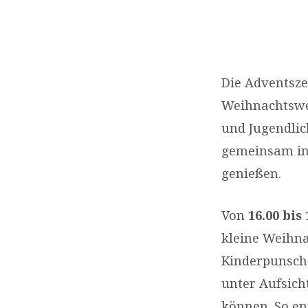
05.12.2025:
WEIHNACHTSW
Die Adventsze
Weihnachtswe
und Jugendlic
gemeinsam in
genießen.
Von
16.00 bis
kleine Weihna
Kinderpunsch,
unter Aufsich
können. So en