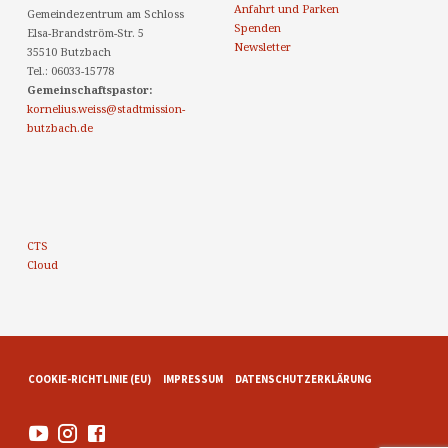
Anfahrt und Parken
Gemeindezentrum am Schloss
Spenden
Elsa-Brandström-Str. 5
Newsletter
35510 Butzbach
Tel.: 06033-15778
Gemeinschaftspastor:
kornelius.weiss@stadtmission-
butzbach.de
CTS
Cloud
COOKIE-RICHTLINIE (EU)
IMPRESSUM
DATENSCHUTZERKLÄRUNG