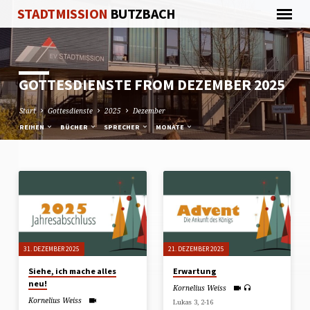
STADTMISSION
BUTZBACH
GOTTESDIENSTE FROM DEZEMBER 2025
Start
Gottesdienste
2025
Dezember
REIHEN
BÜCHER
SPRECHER
MONATE
GOTTESDIENSTE
FROM
DEZEMBER
2025
31. DEZEMBER 2025
21. DEZEMBER 2025
Siehe, ich mache alles
Erwartung
neu!
Kornelius Weiss
Kornelius Weiss
Lukas 3, 2-16