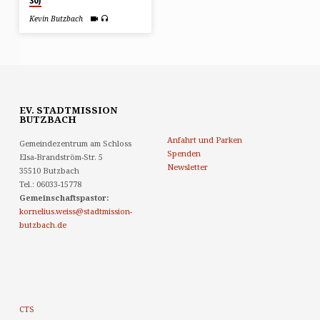
30)
Kevin Butzbach
EV. STADTMISSION
BUTZBACH
Anfahrt und Parken
Gemeindezentrum am Schloss
Spenden
Elsa-Brandström-Str. 5
Newsletter
35510 Butzbach
Tel.: 06033-15778
Gemeinschaftspastor:
kornelius.weiss@stadtmission-
butzbach.de
CTS