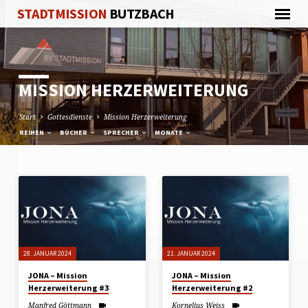
STADTMISSION
BUTZBACH
MISSION HERZERWEITERUNG
Start
Gottesdienste
Mission Herzerweiterung
REIHEN
BÜCHER
SPRECHER
MONATE
MISSION
HERZERWEITERUNG
28. JANUAR 2024
21. JANUAR 2024
JONA – Mission
JONA – Mission
Herzerweiterung #3
Herzerweiterung #2
Manfred Göttmann
Kornelius Weiss