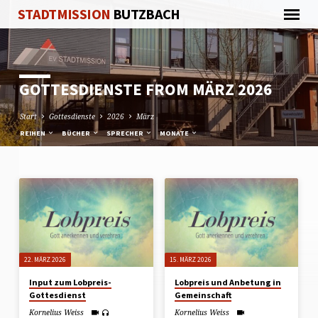
STADTMISSION
BUTZBACH
GOTTESDIENSTE FROM MÄRZ 2026
Start
Gottesdienste
2026
März
REIHEN
BÜCHER
SPRECHER
MONATE
GOTTESDIENSTE
FROM
MÄRZ
2026
22. MÄRZ 2026
15. MÄRZ 2026
Input zum Lobpreis-
Lobpreis und Anbetung in
Gottesdienst
Gemeinschaft
Kornelius Weiss
Kornelius Weiss