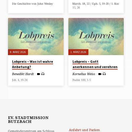
Die Geschichte von John Wesley
Matth. 18, 22 / Eph. 5, 19-20 / 1. Kor.
15, 26
8. MÄRZ 2026
1. MÄRZ 2026
Lobpreis – Was ist wahre
Lobpreis – Gott
Anbetung?
anerkennen und verehren
Benedikt Hardt
Kornelius Weiss
Joh. 4, 19-24
Psalm 100, 1-5
EV. STADTMISSION
BUTZBACH
Anfahrt und Parken
Gemeindezentrum am Schloss