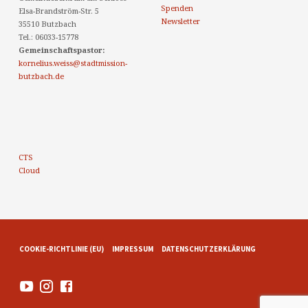
Spenden
Elsa-Brandström-Str. 5
Newsletter
35510 Butzbach
Tel.: 06033-15778
Gemeinschaftspastor:
kornelius.weiss@stadtmission-
butzbach.de
CTS
Cloud
COOKIE-RICHTLINIE (EU)
IMPRESSUM
DATENSCHUTZERKLÄRUNG