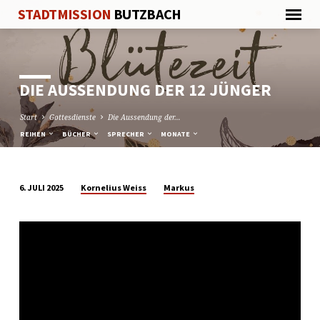
STADTMISSION
BUTZBACH
DIE AUSSENDUNG DER 12 JÜNGER
Start
Gottesdienste
Die Aussendung der…
REIHEN
BÜCHER
SPRECHER
MONATE
Kornelius Weiss
Markus
6. JULI 2025
DIE
AUSSENDUNG
DER
12
JÜNGER