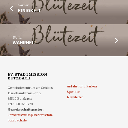
Vorher
EINIGKEIT
Weiter
WAHRHEIT
EV. STADTMISSION
BUTZBACH
Anfahrt und Parken
Gemeindezentrum am Schloss
Spenden
Elsa-Brandström-Str. 5
Newsletter
35510 Butzbach
Tel.: 06033-15778
Gemeinschaftspastor:
kornelius.weiss@stadtmission-
butzbach.de