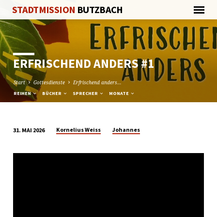
STADTMISSION
BUTZBACH
ERFRISCHEND ANDERS #1
Start
Gottesdienste
Erfrischend anders…
REIHEN
BÜCHER
SPRECHER
MONATE
Kornelius Weiss
Johannes
31. MAI 2026
ERFRISCHEND
ANDERS
#1