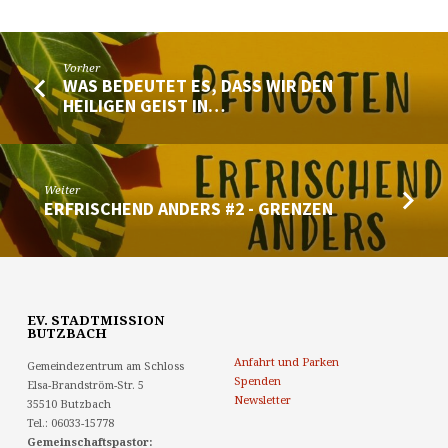
Vorher
WAS BEDEUTET ES, DASS WIR DEN
HEILIGEN GEIST IN…
Weiter
ERFRISCHEND ANDERS #2 - GRENZEN
EV. STADTMISSION
BUTZBACH
Anfahrt und Parken
Gemeindezentrum am Schloss
Spenden
Elsa-Brandström-Str. 5
Newsletter
35510 Butzbach
Tel.: 06033-15778
Gemeinschaftspastor: