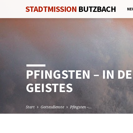
STADTMISSION
BUTZBACH
NE
PFINGSTEN – IN D
GEISTES
Start
Gottesdienste
Pfingsten –…