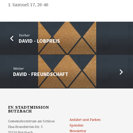
1. Samuel 17, 26-46
Vorher
DAVID - LOBPREIS
Weiter
DAVID - FREUNDSCHAFT
EV. STADTMISSION
BUTZBACH
Anfahrt und Parken
Gemeindezentrum am Schloss
Spenden
Elsa-Brandström-Str. 5
Newsletter
35510 Butzbach