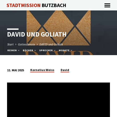
STADTMISSION
BUTZBACH
DAVID UND GOLIATH
Start
Gottesdienste
DAVID und Goliath
REIHEN
BÜCHER
SPRECHER
MONATE
Kornelius Weiss
David
11. MAI 2025
DAVID
UND
GOLIATH