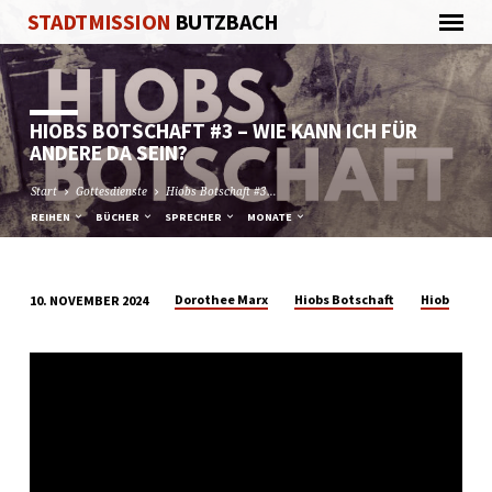
STADTMISSION
BUTZBACH
HIOBS BOTSCHAFT #3 – WIE KANN ICH FÜR
ANDERE DA SEIN?
Start
Gottesdienste
Hiobs Botschaft #3…
REIHEN
BÜCHER
SPRECHER
MONATE
Dorothee Marx
Hiobs Botschaft
Hiob
10. NOVEMBER 2024
HIOBS
BOTSCHAFT
#3
–
WIE
KANN
ICH