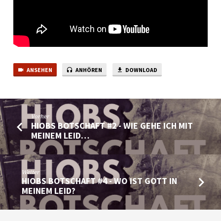
FÜR
ANDERE
DA
SEIN?
ANSEHEN
ANHÖREN
DOWNLOAD
Vorher
HIOBS BOTSCHAFT #2 - WIE GEHE ICH MIT
MEINEM LEID…
Weiter
HIOBS BOTSCHAFT #4 - WO IST GOTT IN
MEINEM LEID?