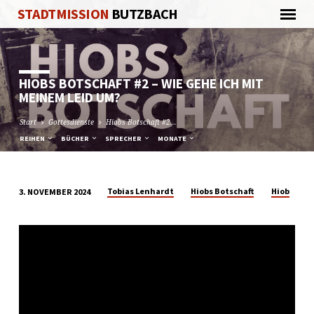
STADTMISSION
BUTZBACH
HIOBS BOTSCHAFT #2 – WIE GEHE ICH MIT
MEINEM LEID UM?
Start
Gottesdienste
Hiobs Botschaft #2…
REIHEN
BÜCHER
SPRECHER
MONATE
Tobias Lenhardt
Hiobs Botschaft
Hiob
3. NOVEMBER 2024
HIOBS
BOTSCHAFT
#2
–
WIE
GEHE
ICH