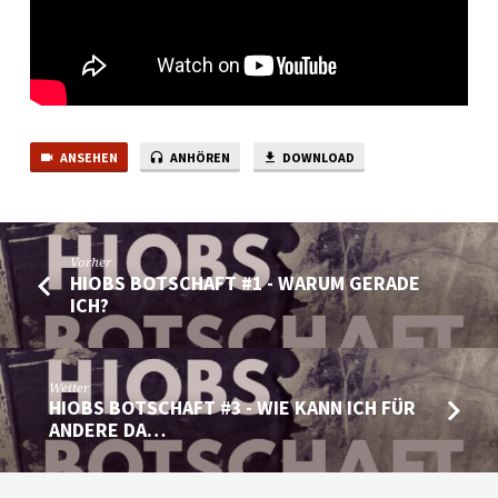
MIT
MEINEM
LEID
UM?
ANSEHEN
ANHÖREN
DOWNLOAD
Vorher
HIOBS BOTSCHAFT #1 - WARUM GERADE
ICH?
Weiter
HIOBS BOTSCHAFT #3 - WIE KANN ICH FÜR
ANDERE DA…