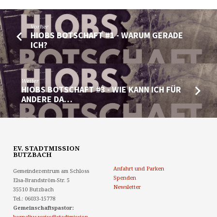
MIT
MEINEM
Vorher
LEID
HIOBS BOTSCHAFT #1 - WARUM GERADE
UM?
ICH?
Weiter
HIOBS BOTSCHAFT #3 - WIE KANN ICH FÜR
ANDERE DA…
EV. STADTMISSION
BUTZBACH
Anfahrt und Parken
Gemeindezentrum am Schloss
Spenden
Elsa-Brandström-Str. 5
Newsletter
35510 Butzbach
Tel.: 06033-15778
Gemeinschaftspastor:
kornelius.weiss@stadtmission-